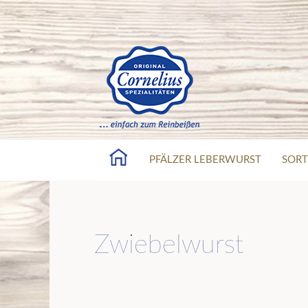
PFÄLZER LEBERWURST
SORT
Zwiebelwurst