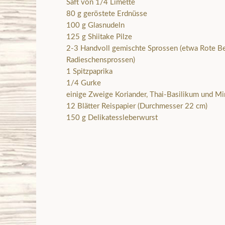
Saft von 1/4 Limette
80 g geröstete Erdnüsse
100 g Glasnudeln
125 g Shiitake Pilze
2-3 Handvoll gemischte Sprossen (etwa Rote Be
Radieschensprossen)
1 Spitzpaprika
1/4 Gurke
einige Zweige Koriander, Thai-Basilikum und M
12 Blätter Reispapier (Durchmesser 22 cm)
150 g Delikatessleberwurst