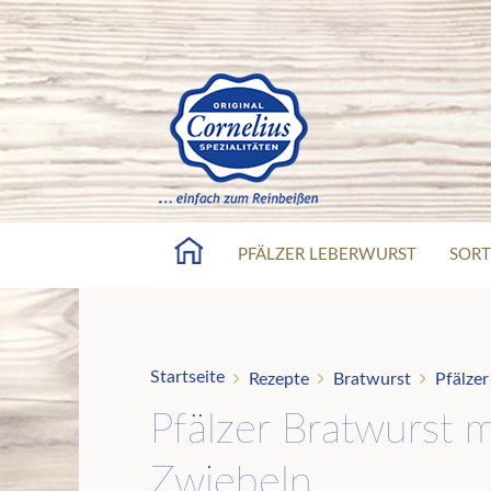
PFÄLZER LEBERWURST
SORT
Startseite
Rezepte
Bratwurst
Pfälzer
Pfälzer Bratwurst m
Zwiebeln