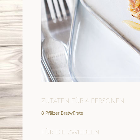
ZUTATEN FÜR 4 PERSONEN
8 Pfälzer Bratwürste
FÜR DIE ZWIEBELN